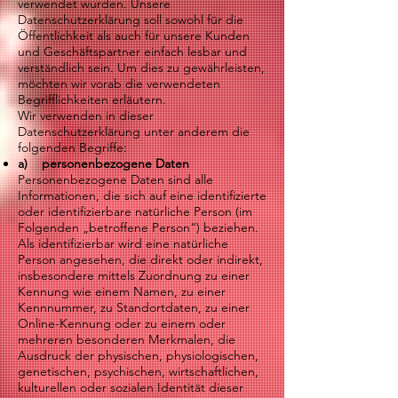
verwendet wurden. Unsere
Datenschutzerklärung soll sowohl für die
Öffentlichkeit als auch für unsere Kunden
und Geschäftspartner einfach lesbar und
verständlich sein. Um dies zu gewährleisten,
möchten wir vorab die verwendeten
Begrifflichkeiten erläutern.
Wir verwenden in dieser
Datenschutzerklärung unter anderem die
folgenden Begriffe:
a) personenbezogene Daten
Personenbezogene Daten sind alle
Informationen, die sich auf eine identifizierte
oder identifizierbare natürliche Person (im
Folgenden „betroffene Person“) beziehen.
Als identifizierbar wird eine natürliche
Person angesehen, die direkt oder indirekt,
insbesondere mittels Zuordnung zu einer
Kennung wie einem Namen, zu einer
Kennnummer, zu Standortdaten, zu einer
Online-Kennung oder zu einem oder
mehreren besonderen Merkmalen, die
Ausdruck der physischen, physiologischen,
genetischen, psychischen, wirtschaftlichen,
kulturellen oder sozialen Identität dieser