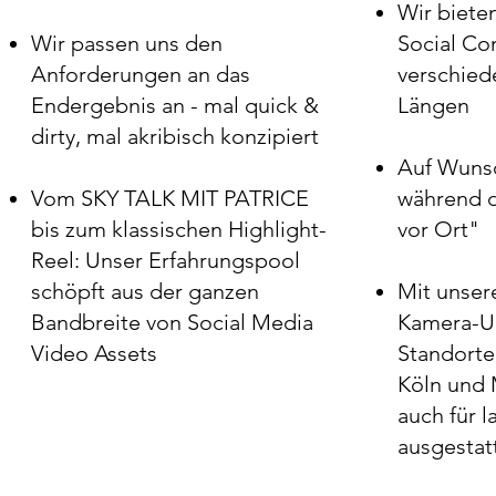
Wir biete
Wir passen uns den
Social Con
Anforderungen an das
verschie
Endergebnis an - mal quick &
Längen
dirty, mal akribisch konzipiert
Auf Wunsc
Vom SKY TALK MIT PATRICE
während d
bis zum klassischen Highlight-
vor Ort"
Reel: Unser Erfahrungspool
schöpft aus der ganzen
Mit unsere
Bandbreite von Social Media
Kamera-Un
Video Assets
Standorte
Köln und 
auch für 
ausgestat