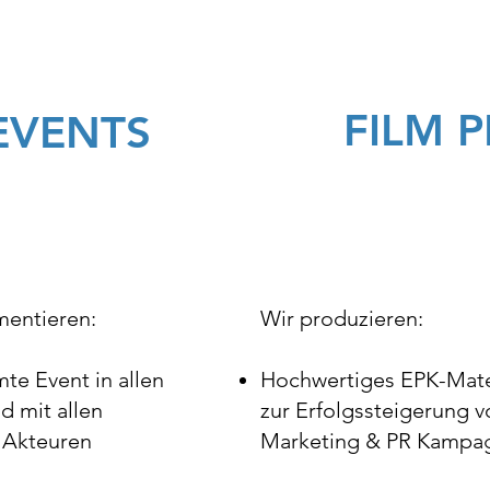
FILM P
EVENTS
entieren:
​Wir produzieren:
te Event in allen
Hochwertiges EPK-Mate
d mit allen
zur Erfolgssteigerung v
 Akteuren
Marketing & PR Kampa