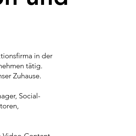
ktionsfirma in der
nehmen tätig.
nser Zuhause.
ager, Social-
toren,
en Video-Content