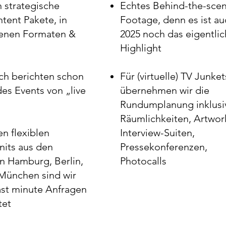
n strategische
Echtes Behind-the-scen
tent Pakete, in
Footage, denn es ist au
denen Formaten &
2025 noch das eigentli
Highlight
h berichten schon
Für (virtuelle) TV Junket
es Events von „live
übernehmen wir die
Rundumplanung inklusi
Räumlichkeiten, Artwor
n flexiblen
Interview-Suiten,
its aus den
Pressekonferenzen,
n Hamburg, Berlin,
Photocalls
München sind wir
last minute Anfragen
tet